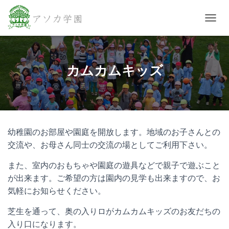
ナビゲ
カムカムキッズ
幼稚園のお部屋や園庭を開放します。地域のお子さんとの
交流や、お母さん同士の交流の場としてご利用下さい。
また、室内のおもちゃや園庭の遊具などで親子で遊ぶこと
が出来ます。ご希望の方は園内の見学も出来ますので、お
気軽にお知らせください。
芝生を通って、奥の入りロがカムカムキッズのお友だちの
入り口になります。