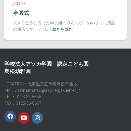
お知らせ
卒園式
大きく立派に育った年長組のみんなが、ののさまに感謝
の報告です。 これか
続きを読む…
学校法人アソカ学園 認定こども園
島松幼稚園
LOCATION：北海道恵庭市南島松27番地
MAIL：shimamatsu@asoka-gakuen.ed.jp
TEL：0123-36-6655
FAX：0123-36-6667