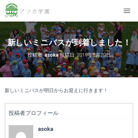
ナビゲ
新しいミニバスが到着しました！
投稿者:
asoka
投稿日:
2019年8月20日
新しいミニバスが明日からお迎えに行きます！
投稿者プロフィール
asoka