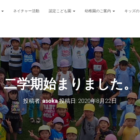
針
ネイチャー活動
認定こども園
幼稚園のご案内
キッズ
二学期始まりました。
投稿者:
asoka
投稿日:
2020年8月22日